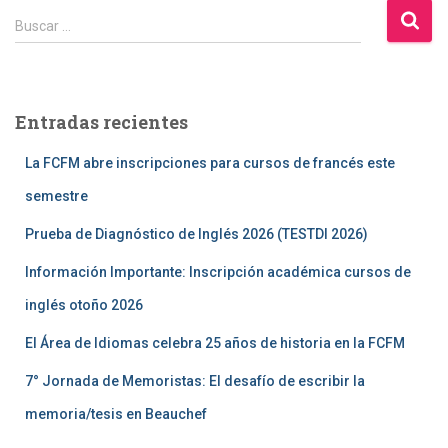
B
Buscar …
u
s
c
a
Entradas recientes
r
:
La FCFM abre inscripciones para cursos de francés este
semestre
Prueba de Diagnóstico de Inglés 2026 (TESTDI 2026)
Información Importante: Inscripción académica cursos de
inglés otoño 2026
El Área de Idiomas celebra 25 años de historia en la FCFM
7° Jornada de Memoristas: El desafío de escribir la
memoria/tesis en Beauchef