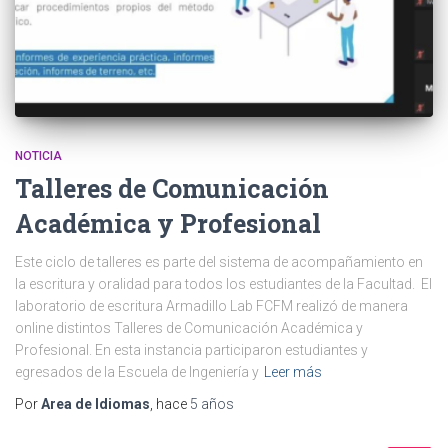
NOTICIA
Talleres de Comunicación
Académica y Profesional
Este ciclo de talleres es parte del sistema de acompañamiento en
la escritura y oralidad para todos los estudiantes de la Facultad. El
laboratorio de escritura Armadillo Lab FCFM realizó de manera
online distintos Talleres de Comunicación Académica y
Profesional. En esta instancia participaron estudiantes y
egresados de la Escuela de Ingeniería y
Leer más
Por
Area de Idiomas
, hace
5 años