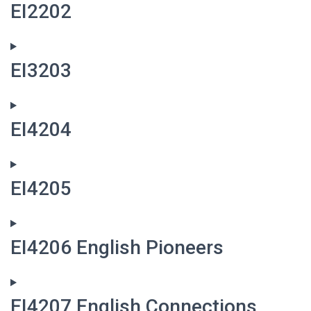
EI2202
EI3203
EI4204
EI4205
EI4206 English Pioneers
EI4207 English Connections