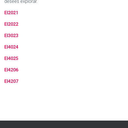
desees explorar.
EI2021
EI2022
EI3023
EI4024
EI4025
EI4206
EI4207