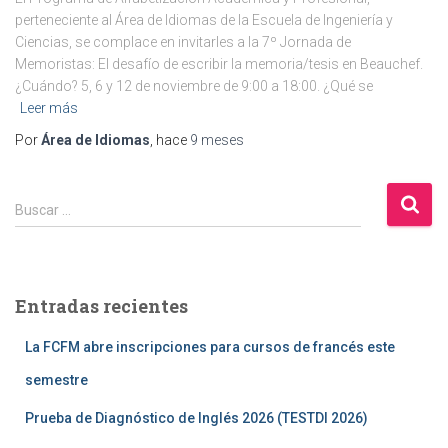
perteneciente al Área de Idiomas de la Escuela de Ingeniería y
Ciencias, se complace en invitarles a la 7º Jornada de
Memoristas: El desafío de escribir la memoria/tesis en Beauchef.
¿Cuándo? 5, 6 y 12 de noviembre de 9:00 a 18:00. ¿Qué se
Leer más
Por
Área de Idiomas
, hace
9 meses
B
Buscar …
u
s
c
a
Entradas recientes
r
:
La FCFM abre inscripciones para cursos de francés este
semestre
Prueba de Diagnóstico de Inglés 2026 (TESTDI 2026)