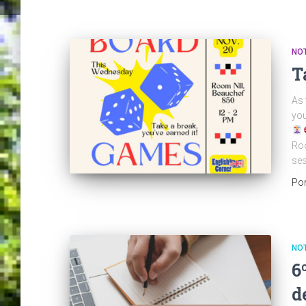
NOT
T
As 
you
Ro
ses
Po
NOT
6
d