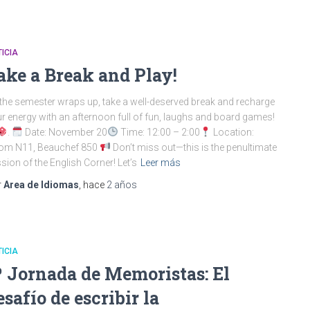
ICIA
ake a Break and Play!
the semester wraps up, take a well-deserved break and recharge
r energy with an afternoon full of fun, laughs and board games!
.
Date: November 20
Time: 12:00 – 2:00
Location:
om N11, Beauchef 850
Don’t miss out—this is the penultimate
sion of the English Corner! Let’s
Leer más
r
Area de Idiomas
, hace
2 años
ICIA
º Jornada de Memoristas: El
esafío de escribir la