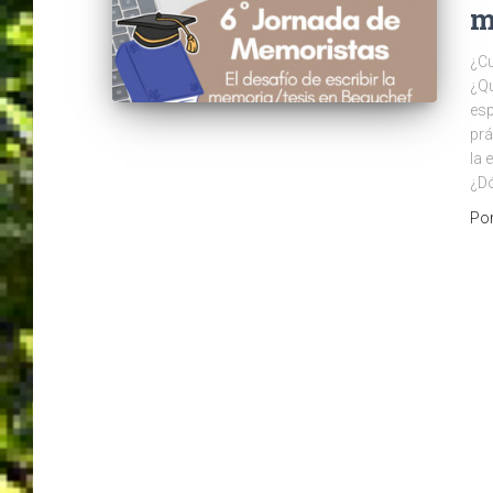
m
¿Cu
¿Qu
esp
prá
la 
¿Dó
Po