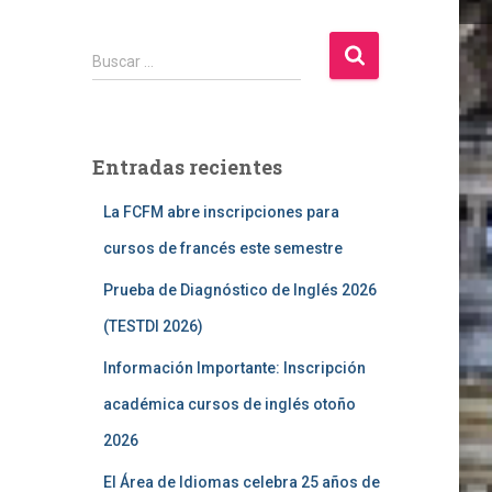
B
Buscar …
u
s
c
a
Entradas recientes
r
:
La FCFM abre inscripciones para
cursos de francés este semestre
Prueba de Diagnóstico de Inglés 2026
(TESTDI 2026)
Información Importante: Inscripción
académica cursos de inglés otoño
2026
El Área de Idiomas celebra 25 años de