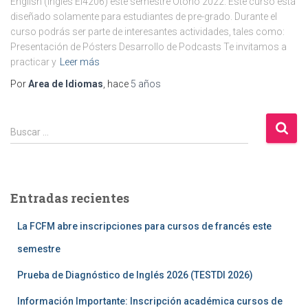
English (Inglés EI4206) este semestre Otoño 2022. Este curso está
diseñado solamente para estudiantes de pre-grado. Durante el
curso podrás ser parte de interesantes actividades, tales como:
Presentación de Pósters Desarrollo de Podcasts Te invitamos a
practicar y
Leer más
Por
Area de Idiomas
, hace
5 años
B
Buscar …
u
s
c
a
Entradas recientes
r
:
La FCFM abre inscripciones para cursos de francés este
semestre
Prueba de Diagnóstico de Inglés 2026 (TESTDI 2026)
Información Importante: Inscripción académica cursos de