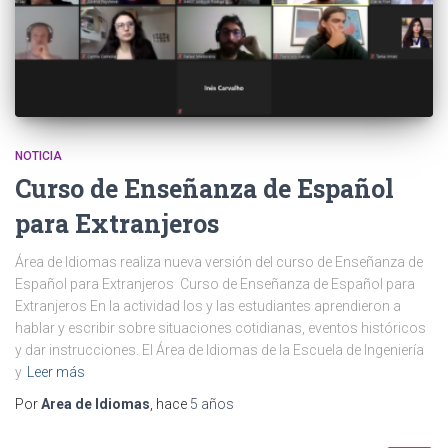
NOTICIA
Curso de Enseñanza de Español
para Extranjeros
Área de Idiomas realiza nueva versión del curso de Enseñanza de
Español para Extranjeros Curso de Enseñanza de Español para
Extranjeros En la actividad los y las estudiantes aprendieron a
hablar y escribir sobre situaciones cotidianas, eventos históricos
y dar instrucciones. El Área de Idiomas de la Escuela de Ingeniería
y
Leer más
Por
Area de Idiomas
, hace
5 años