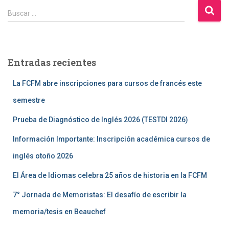
B
Buscar …
u
s
c
a
Entradas recientes
r
:
La FCFM abre inscripciones para cursos de francés este
semestre
Prueba de Diagnóstico de Inglés 2026 (TESTDI 2026)
Información Importante: Inscripción académica cursos de
inglés otoño 2026
El Área de Idiomas celebra 25 años de historia en la FCFM
7° Jornada de Memoristas: El desafío de escribir la
memoria/tesis en Beauchef