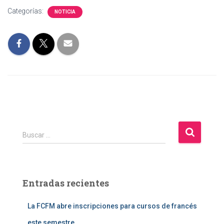
Categorías:
NOTICIA
B
Buscar …
u
s
c
a
Entradas recientes
r
:
La FCFM abre inscripciones para cursos de francés
este semestre