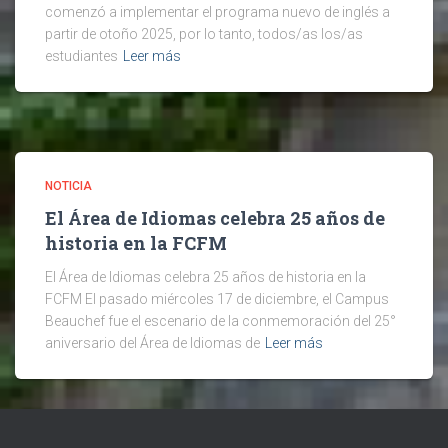
comenzó a implementar el programa nuevo de inglés a
partir de otoño 2025, por lo tanto, todos/as los/as
estudiantes
Leer más
NOTICIA
El Área de Idiomas celebra 25 años de
historia en la FCFM
El Área de Idiomas celebra 25 años de historia en la
FCFM El pasado miércoles 17 de diciembre, el Campus
Beauchef fue el escenario de la conmemoración del 25°
aniversario del Área de Idiomas de
Leer más