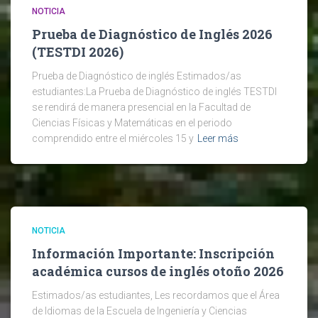
NOTICIA
Prueba de Diagnóstico de Inglés 2026
(TESTDI 2026)
Prueba de Diagnóstico de inglés Estimados/as
estudiantes:La Prueba de Diagnóstico de inglés TESTDI
se rendirá de manera presencial en la Facultad de
Ciencias Físicas y Matemáticas en el periodo
comprendido entre el miércoles 15 y
Leer más
NOTICIA
Información Importante: Inscripción
académica cursos de inglés otoño 2026
Estimados/as estudiantes, Les recordamos que el Área
de Idiomas de la Escuela de Ingeniería y Ciencias