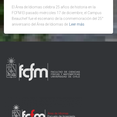
El Área de Idiomas celebra 25 años de historia en la
FCFM El pasado miércoles 17 de diciembre, el Campus
Beauchef fue el escenario de la conmemoración del 25°
aniversario del Área de Idiomas de
Leer más