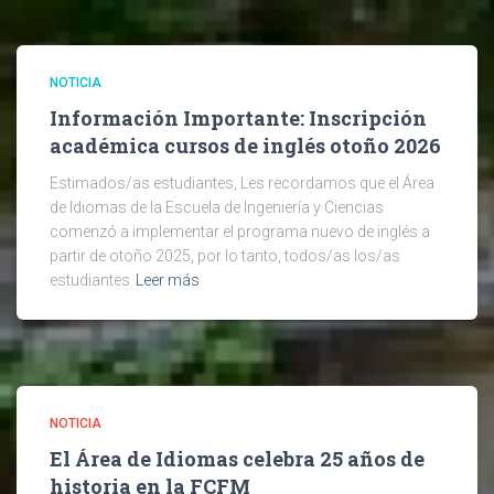
NOTICIA
Información Importante: Inscripción
académica cursos de inglés otoño 2026
Estimados/as estudiantes, Les recordamos que el Área
de Idiomas de la Escuela de Ingeniería y Ciencias
comenzó a implementar el programa nuevo de inglés a
partir de otoño 2025, por lo tanto, todos/as los/as
estudiantes
Leer más
NOTICIA
El Área de Idiomas celebra 25 años de
historia en la FCFM