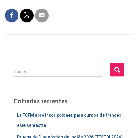
B
Buscar …
u
s
c
a
Entradas recientes
r
:
La FCFM abre inscripciones para cursos de francés
este semestre
Prueba de Diagnóstico de Inglés 2026 (TESTDI 2026)