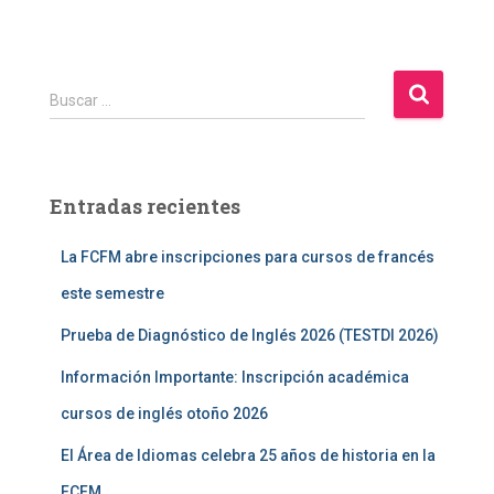
B
Buscar …
u
s
c
a
Entradas recientes
r
:
La FCFM abre inscripciones para cursos de francés
este semestre
Prueba de Diagnóstico de Inglés 2026 (TESTDI 2026)
Información Importante: Inscripción académica
cursos de inglés otoño 2026
El Área de Idiomas celebra 25 años de historia en la
FCFM