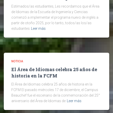
Estimados/as estudiantes, Les recordamos que el Área
de Idiomas de la Escuela de Ingeniería y Ciencias
comenzó a implementar el programa nuevo de inglés a
partir de otoño 2025, por lo tanto, todos/as los/as
estudiantes
Leer más
NOTICIA
El Área de Idiomas celebra 25 años de
historia en la FCFM
El Área de Idiomas celebra 25 años de historia en la
FCFM El pasado miércoles 17 de diciembre, el Campus
Beauchef fue el escenario de la conmemoración del 25°
aniversario del Área de Idiomas de
Leer más