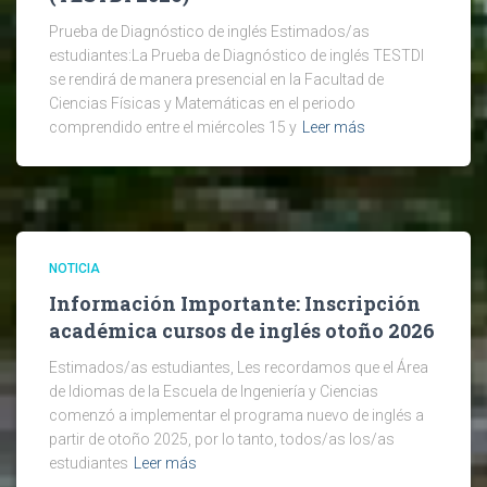
Prueba de Diagnóstico de inglés Estimados/as
estudiantes:La Prueba de Diagnóstico de inglés TESTDI
se rendirá de manera presencial en la Facultad de
Ciencias Físicas y Matemáticas en el periodo
comprendido entre el miércoles 15 y
Leer más
NOTICIA
Información Importante: Inscripción
académica cursos de inglés otoño 2026
Estimados/as estudiantes, Les recordamos que el Área
de Idiomas de la Escuela de Ingeniería y Ciencias
comenzó a implementar el programa nuevo de inglés a
partir de otoño 2025, por lo tanto, todos/as los/as
estudiantes
Leer más