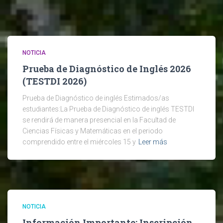
NOTICIA
Prueba de Diagnóstico de Inglés 2026
(TESTDI 2026)
Prueba de Diagnóstico de inglés Estimados/as
estudiantes:La Prueba de Diagnóstico de inglés TESTDI
se rendirá de manera presencial en la Facultad de
Ciencias Físicas y Matemáticas en el periodo
comprendido entre el miércoles 15 y
Leer más
NOTICIA
Información Importante: Inscripción