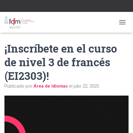
CAMBI
¡Inscríbete en el curso
de nivel 3 de francés
(EI2303)!
Publicado por
Área de Idiomas
el
julio 22, 2025
Reproductor
de
vídeo