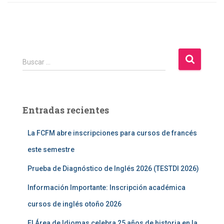
B
Buscar …
u
s
c
a
Entradas recientes
r
:
La FCFM abre inscripciones para cursos de francés
este semestre
Prueba de Diagnóstico de Inglés 2026 (TESTDI 2026)
Información Importante: Inscripción académica
cursos de inglés otoño 2026
El Área de Idiomas celebra 25 años de historia en la