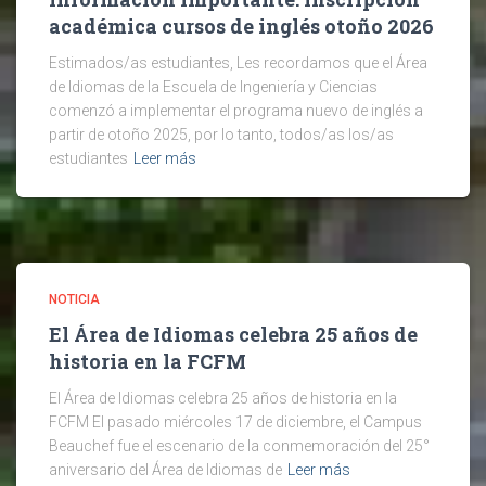
académica cursos de inglés otoño 2026
Estimados/as estudiantes, Les recordamos que el Área
de Idiomas de la Escuela de Ingeniería y Ciencias
comenzó a implementar el programa nuevo de inglés a
partir de otoño 2025, por lo tanto, todos/as los/as
estudiantes
Leer más
NOTICIA
El Área de Idiomas celebra 25 años de
historia en la FCFM
El Área de Idiomas celebra 25 años de historia en la
FCFM El pasado miércoles 17 de diciembre, el Campus
Beauchef fue el escenario de la conmemoración del 25°
aniversario del Área de Idiomas de
Leer más