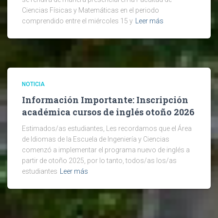
Ciencias Físicas y Matemáticas en el periodo
comprendido entre el miércoles 15 y
Leer más
NOTICIA
Información Importante: Inscripción
académica cursos de inglés otoño 2026
Estimados/as estudiantes, Les recordamos que el Área
de Idiomas de la Escuela de Ingeniería y Ciencias
comenzó a implementar el programa nuevo de inglés a
partir de otoño 2025, por lo tanto, todos/as los/as
estudiantes
Leer más