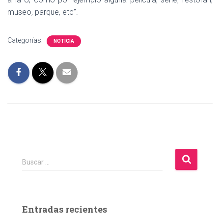
museo, parque, etc”.
Categorías:
NOTICIA
B
Buscar …
u
s
c
a
Entradas recientes
r