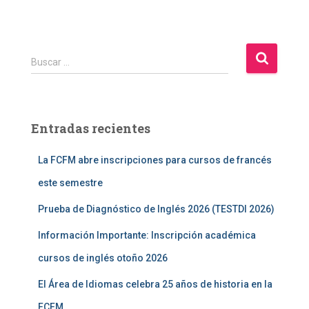
B
Buscar …
u
s
c
a
Entradas recientes
r
:
La FCFM abre inscripciones para cursos de francés
este semestre
Prueba de Diagnóstico de Inglés 2026 (TESTDI 2026)
Información Importante: Inscripción académica
cursos de inglés otoño 2026
El Área de Idiomas celebra 25 años de historia en la
FCFM