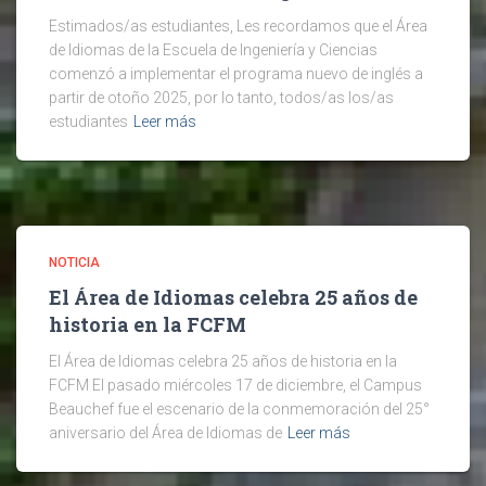
Estimados/as estudiantes, Les recordamos que el Área
de Idiomas de la Escuela de Ingeniería y Ciencias
comenzó a implementar el programa nuevo de inglés a
partir de otoño 2025, por lo tanto, todos/as los/as
estudiantes
Leer más
NOTICIA
El Área de Idiomas celebra 25 años de
historia en la FCFM
El Área de Idiomas celebra 25 años de historia en la
FCFM El pasado miércoles 17 de diciembre, el Campus
Beauchef fue el escenario de la conmemoración del 25°
aniversario del Área de Idiomas de
Leer más