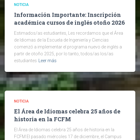
NOTICIA
Información Importante: Inscripción
académica cursos de inglés otoño 2026
Estimados/as estudiantes, Les recordamos que el Área
de Idiomas de la Escuela de Ingeniería y Ciencias
comenzó a implementar el programa nuevo de inglés a
partir de otoño 2025, por lo tanto, todos/as los/as
estudiantes
Leer más
NOTICIA
El Área de Idiomas celebra 25 años de
historia en la FCFM
El Área de Idiomas celebra 25 años de historia en la
FCFM El pasado miércoles 17 de diciembre, el Campus