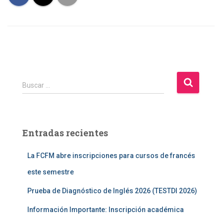
B
Buscar …
u
s
c
a
Entradas recientes
r
:
La FCFM abre inscripciones para cursos de francés
este semestre
Prueba de Diagnóstico de Inglés 2026 (TESTDI 2026)
Información Importante: Inscripción académica