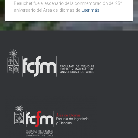
Beauchef fue el escenario de la conmemoración del 25°
aniversario del Área de Idiomas de
Leer más