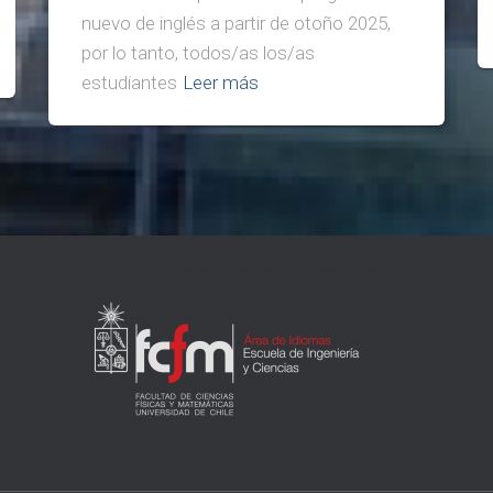
nuevo de inglés a partir de otoño 2025,
por lo tanto, todos/as los/as
estudiantes
Leer más