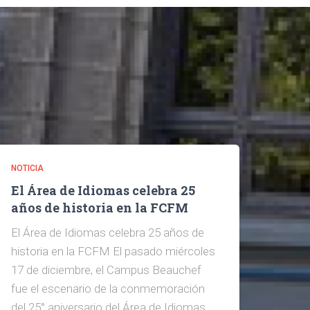
NOTICIA
El Área de Idiomas celebra 25
años de historia en la FCFM
El Área de Idiomas celebra 25 años de
historia en la FCFM El pasado miércoles
17 de diciembre, el Campus Beauchef
fue el escenario de la conmemoración
del 25° aniversario del Área de Idiomas