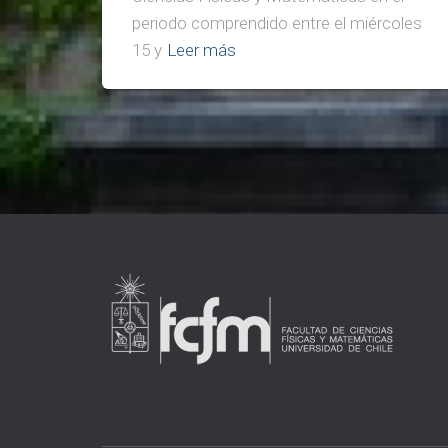
periodo comprendido entre el miércoles
15 y
Leer más