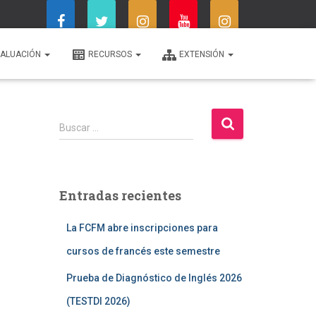
ALUACIÓN
RECURSOS
EXTENSIÓN
B
Buscar …
u
s
c
a
Entradas recientes
r
:
La FCFM abre inscripciones para
cursos de francés este semestre
Prueba de Diagnóstico de Inglés 2026
(TESTDI 2026)