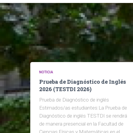
NOTICIA
Prueba de Diagnóstico de Inglés
2026 (TESTDI 2026)
Prueba de Diagnóstico de inglés
Estimados/as estudiantes:La Prueba de
Diagnóstico de inglés TESTDI se rendirá
de manera presencial en la Facultad de
Ciencias Físicas y Matemáticas en el