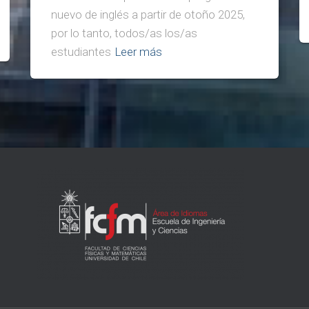
nuevo de inglés a partir de otoño 2025,
por lo tanto, todos/as los/as
estudiantes
Leer más