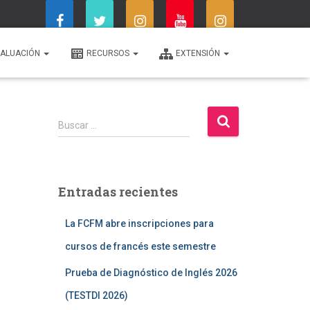
ALUACIÓN
RECURSOS
EXTENSIÓN
B
Buscar …
u
s
c
a
Entradas recientes
r
:
La FCFM abre inscripciones para
cursos de francés este semestre
Prueba de Diagnóstico de Inglés 2026
(TESTDI 2026)