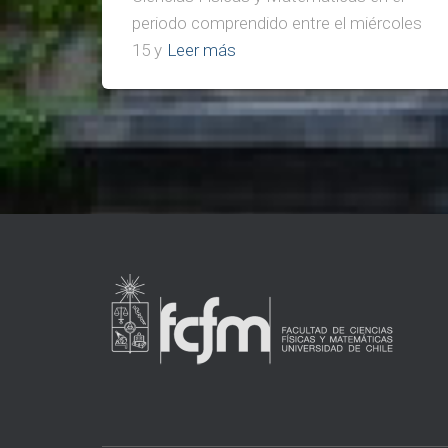
periodo comprendido entre el miércoles
15 y
Leer más