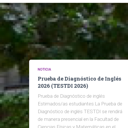
NOTICIA
Prueba de Diagnóstico de Inglés
2026 (TESTDI 2026)
Prueba de Diagnóstico de inglés
Estimados/as estudiantes:La Prueba de
Diagnóstico de inglés TESTDI se rendirá
de manera presencial en la Facultad de
Ciencias Físicas y Matemáticas en el