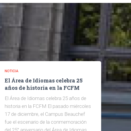
NOTICIA
El Área de Idiomas celebra 25
años de historia en la FCFM
El Área de Idiomas celebra 25 años de
historia en la FCFM El pasado miércoles
17 de diciembre, el Campus Beauchef
fue el escenario de la conmemoración
del 25° aniversario del Área de Idiomas