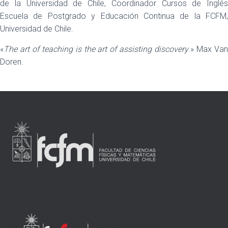
de la Universidad de Chile, Coordinador Cursos de Inglés
Escuela de Postgrado y Educación Continua de la FCFM,
Universidad de Chile.
«
The art of teaching is the art of assisting discovery
.» Max Va
Doren.