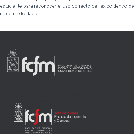
estudiante
para reconocer el uso correcto del léxico dentro d
un contexto dado.